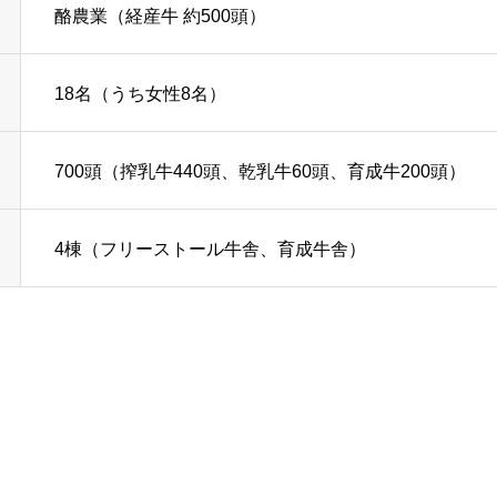
酪農業（経産牛 約500頭）
RECRUIT
18名（うち女性8名）
ENTRY
700頭（搾乳牛440頭、乾乳牛60頭、育成牛200頭）
4棟（フリーストール牛舎、育成牛舎）
CONTACT